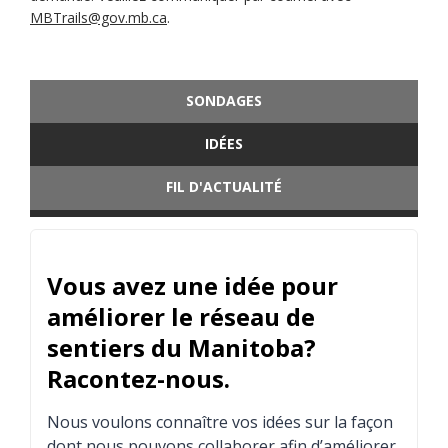
(Liens externes)
MBTrails@gov.mb.ca
.
SONDAGES
IDÉES
FIL D'ACTUALITÉ