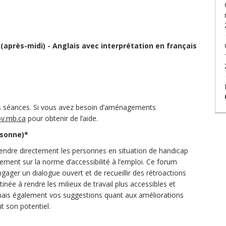
(après-midi) - Anglais avec interprétation en français
es séances. Si vous avez besoin d’aménagements
(Liens externes)
v.mb.ca
pour obtenir de l’aide.
rsonne)*
entendre directement les personnes en situation de handicap
ment sur la norme d’accessibilité à l’emploi. Ce forum
gager un dialogue ouvert et de recueillir des rétroactions
tinée à rendre les milieux de travail plus accessibles et
 mais également vos suggestions quant aux améliorations
t son potentiel.