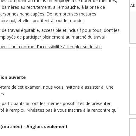
anismes comptant au moins un employé à se doter de mesures,
Ab
s barrières au recrutement, à l’embauche, à la prise de
s personnes handicapées. De nombreuses mesures
voire nul, et elles profitent à tout le monde.
de travail équitable, accessible et inclusif pour tous, dont les
ployés de participer pleinement au marché du travail.
t sur la norme d’accessibilité à l’emploi sur le site
sion ouverte
ortant de cet examen, nous vous invitons à assister à l’une
es.
 participants auront les mêmes possibilités de présenter
té à l’emploi. N’hésitez pas à vous inscrire à la rencontre qui
 (matinée) - Anglais seulement