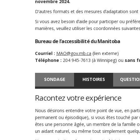
novembre 2024.
D’autres formats et des mesures d’adaptation sont
Si vous avez besoin d’aide pour participer ou préfé
manières, veuillez utiliser les coordonnées suivantes
Bureau de l’accessibilité du Manitoba
(Liens externes)
Courriel :
MAO@gov.mb.ca
(lien externe)
Téléphone :
204 945-7613 (à Winnipeg) ou
sans fr
SONDAGE
HISTOIRES
QUESTIO
Racontez votre expérience
Nous désirons entendre votre point de vue, en particu
permanent ou épisodique), si vous êtes touché par
êtes une personne âgée, un membre de la famille ou
un aidant naturel, ou même tout simplement quelqu’un 