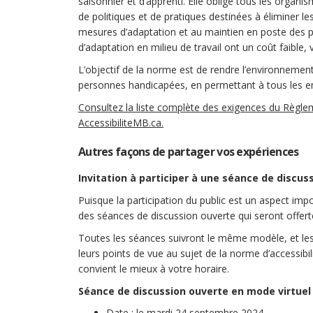
saisonnier et d’apprenti. Elle oblige tous les org
de politiques et de pratiques destinées à éliminer le
mesures d’adaptation et au maintien en poste de
d’adaptation en milieu de travail ont un coût faible, 
L’objectif de la norme est de rendre l’environnement 
personnes handicapées, en permettant à tous les em
Consultez la liste complète des exigences du Règlemen
(Liens externes)
AccessibiliteMB.ca.
Autres façons de partager vos expériences
Invitation à participer à une séance de discus
Puisque la participation du public est un aspect imp
des séances de discussion ouverte qui seront offert
Toutes les séances suivront le même modèle, et les
leurs points de vue au sujet de la norme d’accessibili
convient le mieux à votre horaire.
Séance de discussion ouverte en mode virtuel
Date : le mardi 24 septembre 2024