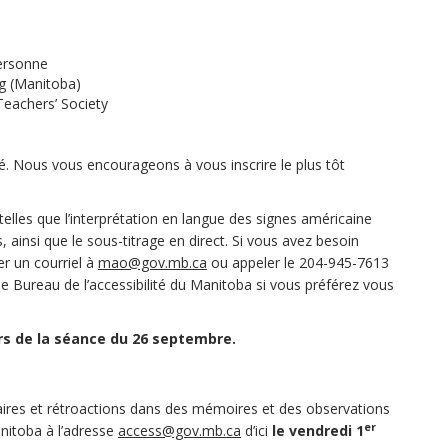
personne
eg (Manitoba)
Teachers’ Society
. Nous vous encourageons à vous inscrire le plus tôt
telles que l’interprétation en langue des signes américaine
 ainsi que le sous-titrage en direct. Si vous avez besoin
(Liens externes)
r un courriel à
mao@gov.mb.ca
ou appeler le 204-945-7613
 le Bureau de l’accessibilité du Manitoba si vous préférez vous
ors de la séance du 26 septembre.
es et rétroactions dans des mémoires et des observations
er
(Liens externes)
anitoba à l’adresse
access@gov.mb.ca
d’ici
le vendredi 1