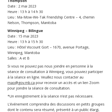
Thompson
Date : 2 mai 2023
Heure : 13 h à 14 h 30
Lieu : Ma-Mow-We-Tak Friendship Centre – 4, chemin
Nelson, Thompson, Manitoba
Winnipeg – Bilingue
Date : 15 mai 2023
Heure : 13 h à 15 h 30
Lieu : Hôtel Viscount Gort – 1670, avenue Portage,
Winnipeg, Manitoba
Salles : A et B
Si vous ne pouvez pas nous joindre en personne à la
séance de consultation à Winnipeg, vous pouviez participer
à la séance en ligne. Veuillez nous contacter au
(Liens externes)
mao@gov.mb.ca
pour recevoir un accès et un lien Zoom
pour joindre la séance de consultation.
*Un enregistrement à la séance n’est pas nécessaire.
L’événement comprendra des discussions en petits groupes
dont le contenu sera résumé, présenté à un public élargi,